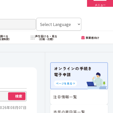
メニュー
・調べる
声を届ける・見る
事業者向け
支援制度）
（広報・広聴）
オンラインの手続き
電子申請
ページを見る
検索
注目情報一覧
026年08月07日
市民の声回答一覧