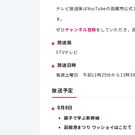
テレビ放送後はYouTubeの函館市公
す。
ぜひ
チャンネル登録
をしていただき，
放送局
STVテレビ
放送日時
毎週土曜日 午前11時25分から11時3
放送予定
8月8日
親子で学ぶ新幹線
函館港まつり ワッショイはこだて