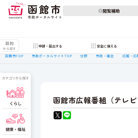
閲覧補助
目的
申請・届出する
安全に備える
から探す
函館市TOP
市政ポータルサイトTOP
分野
市政・議会
広報・広
カテゴリから探す
函館市広報番組（テレビ
くらし
健康・福祉