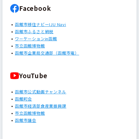
Facebook
函館市移住ナビーIJU Navi
函館市ふるさと納税
ワーケーションin函館
市立函館博物館
函館市企業局交通部（函館市電）
YouTube
函館市公式動画チャンネル
函館町会
函館市経済部食産業振興課
市立函館博物館
函館市議会