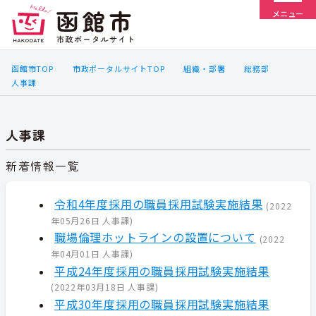
メニュー
函館市TOP
市政ポータルサイトTOP
組織・部署
総務部
人事課
人事課
新着情報一覧
令和4年度採用の職員採用試験実施結果
(
2022
年05月26日
人事課
)
職場倫理ホットラインの設置について
(
2022
年04月01日
人事課
)
平成24年度採用の職員採用試験実施結果
(
2022年03月18日
人事課
)
平成30年度採用の職員採用試験実施結果