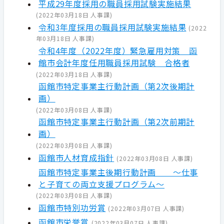
平成29年度採用の職員採用試験実施結果
(
2022年03月18日
人事課
)
令和3年度採用の職員採用試験実施結果
(
2022
年03月18日
人事課
)
令和4年度（2022年度）緊急雇用対策 函
館市会計年度任用職員採用試験 合格者
(
2022年03月18日
人事課
)
函館市特定事業主行動計画（第2次後期計
画）
(
2022年03月08日
人事課
)
函館市特定事業主行動計画（第2次前期計
画）
(
2022年03月08日
人事課
)
函館市人材育成指針
(
2022年03月08日
人事課
)
函館市特定事業主後期行動計画 ～仕事
と子育ての両立支援プログラム～
(
2022年03月08日
人事課
)
函館市特別功労賞
(
2022年03月07日
人事課
)
函館市栄誉賞
(
2022年03月07日
人事課
)