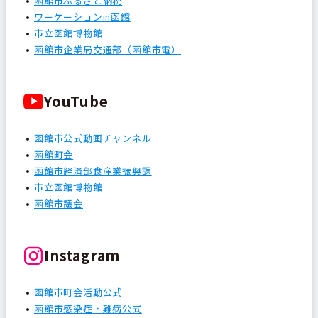
函館市ふるさと納税
ワーケーションin函館
市立函館博物館
函館市企業局交通部（函館市電）
YouTube
函館市公式動画チャンネル
函館町会
函館市経済部食産業振興課
市立函館博物館
函館市議会
Instagram
函館市町会活動公式
函館市感染症・難病公式