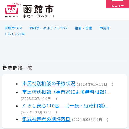
メニュー
函館市TOP
市政ポータルサイトTOP
組織・部署
市民部
くらし安心課
新着情報一覧
市民特別相談の予約状況
(
2024年01月19日
)
市民特別相談（専門家による無料相談）
(
2023年07月14日
)
くらし安心110番 （一般・行政相談）
(
2022年03月02日
)
犯罪被害者の相談窓口
(
2021年03月10日
)