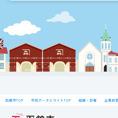
函館市TOP
市政ポータルサイトTOP
組織・部署
企業局