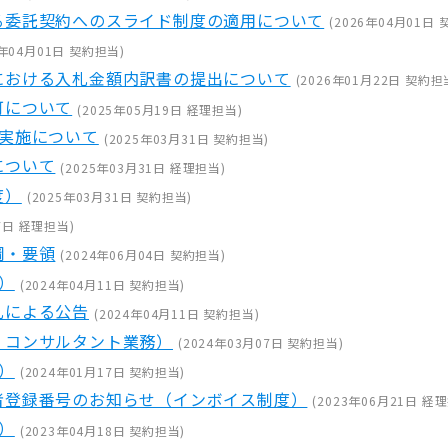
る委託契約へのスライド制度の適用について
(
2026年04月01日
6年04月01日
契約担当
)
における入札金額内訳書の提出について
(
2026年01月22日
契約担
可について
(
2025年05月19日
経理担当
)
の実施について
(
2025年03月31日
契約担当
)
について
(
2025年03月31日
経理担当
)
度）
(
2025年03月31日
契約担当
)
7日
経理担当
)
綱・要領
(
2024年06月04日
契約担当
)
）
(
2024年04月11日
契約担当
)
札による公告
(
2024年04月11日
契約担当
)
・コンサルタント業務）
(
2024年03月07日
契約担当
)
）
(
2024年01月17日
契約担当
)
者登録番号のお知らせ（インボイス制度）
(
2023年06月21日
経理
）
(
2023年04月18日
契約担当
)