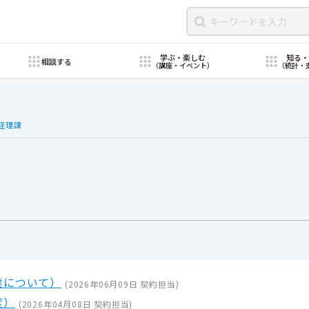
学ぶ・楽しむ
知る
相談する
（講座・イベント）
（統計・
経理課
達について）
(
2026年06月09日
契約担当
)
度）
(
2026年04月08日
契約担当
)