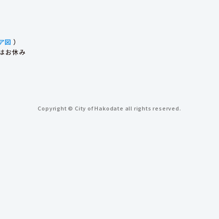
ア図
）
始はお休み
Copyright © City of Hakodate all rights reserved.