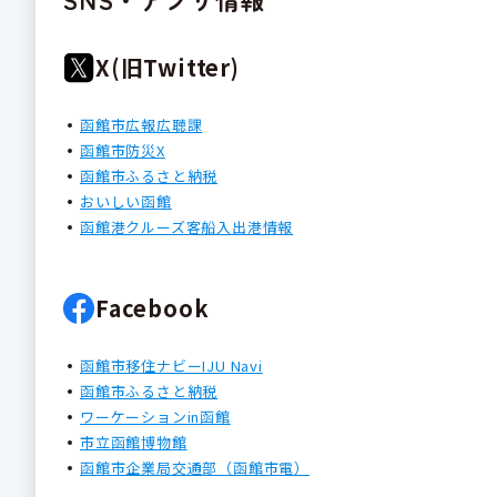
X(旧Twitter)
函館市広報広聴課
函館市防災X
函館市ふるさと納税
おいしい函館
函館港クルーズ客船入出港情報
Facebook
函館市移住ナビーIJU Navi
函館市ふるさと納税
ワーケーションin函館
市立函館博物館
函館市企業局交通部（函館市電）