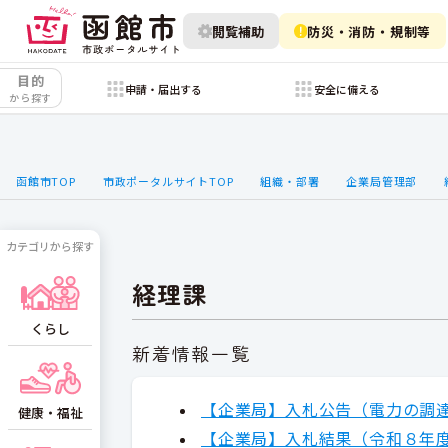
閲覧補助
防災・消防・規制等
目的
申請・届出する
安全に備える
から探す
函館市TOP
市政ポータルサイトTOP
組織・部署
企業局管理部
カテゴリから探す
経理課
くらし
新着情報一覧
【企業局】入札公告（電力の調
健康・福祉
【企業局】入札結果（令和８年