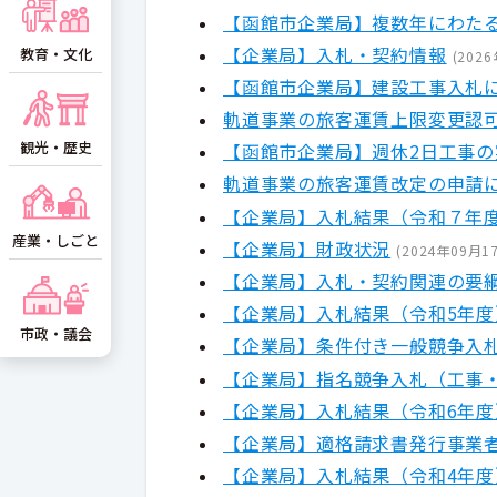
【函館市企業局】複数年にわた
【企業局】入札・契約情報
教育・文化
(
202
【函館市企業局】建設工事入札
軌道事業の旅客運賃上限変更認
観光・歴史
【函館市企業局】週休2日工事
軌道事業の旅客運賃改定の申請
【企業局】入札結果（令和７年
産業・しごと
【企業局】財政状況
(
2024年09月1
【企業局】入札・契約関連の要
【企業局】入札結果（令和5年度
市政・議会
【企業局】条件付き一般競争入
【企業局】指名競争入札（工事
【企業局】入札結果（令和6年度
【企業局】適格請求書発行事業
【企業局】入札結果（令和4年度