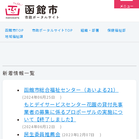
メニュー
函館市TOP
市政ポータルサイトTOP
組織・部署
保健福祉部
地域福祉課
新着情報一覧
函館市総合福祉センター（あいよる21）
(
2024年06月25日
)
もとデイサービスセンター花園の貸付先事
業者の募集に係るプロポーザルの実施につ
いて【終了しました】
(
2024年06月12日
)
民生委員推薦会
(
2023年12月07日
)