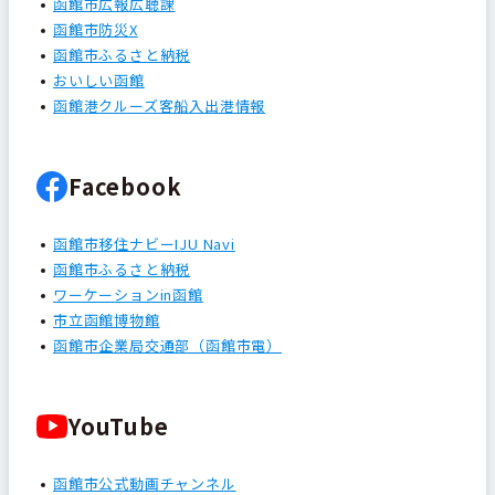
函館市広報広聴課
函館市防災X
函館市ふるさと納税
おいしい函館
函館港クルーズ客船入出港情報
Facebook
函館市移住ナビーIJU Navi
函館市ふるさと納税
ワーケーションin函館
市立函館博物館
函館市企業局交通部（函館市電）
YouTube
函館市公式動画チャンネル