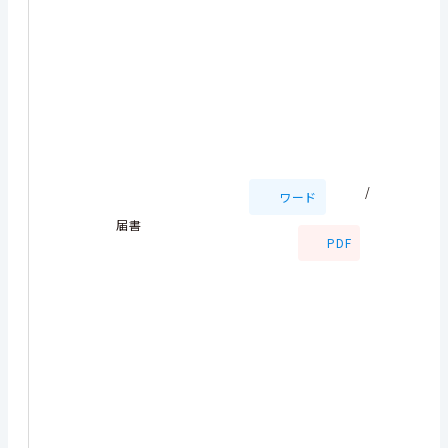
/
ワード
届書
PDF