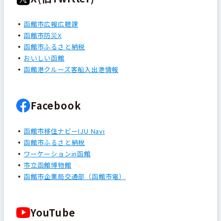
函館市広報広聴課
函館市防災X
函館市ふるさと納税
おいしい函館
函館港クルーズ客船入出港情報
Facebook
函館市移住ナビーIJU Navi
函館市ふるさと納税
ワーケーションin函館
市立函館博物館
函館市企業局交通部（函館市電）
YouTube