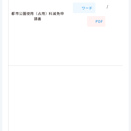
/
ワード
都市公園使用（占用）料減免申
請書
PDF