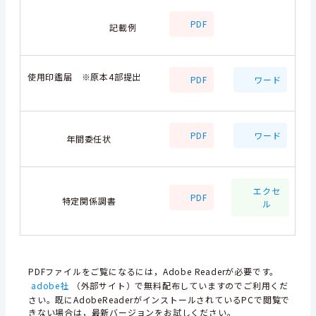
PDF
記載例
使用印鑑届 ※原本4部提出
PDF
ワード
PDF
ワード
年間委任状
エクセ
PDF
特定関係調書
ル
PDFファイルをご覧になるには，Adobe Readerが必要です。
adobe社
（外部サイト）で無料配布していますのでご利用くだ
さい。既にAdobeReaderがインストールされているPCで閲覧で
きない場合は，最新バージョンをお試しください。