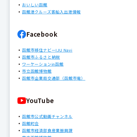
おいしい函館
函館港クルーズ客船入出港情報
Facebook
函館市移住ナビーIJU Navi
函館市ふるさと納税
ワーケーションin函館
市立函館博物館
函館市企業局交通部（函館市電）
YouTube
函館市公式動画チャンネル
函館町会
函館市経済部食産業振興課