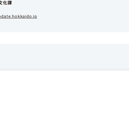
文化課
date.hokkaido.jp