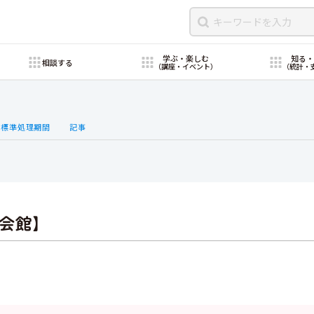
学ぶ・楽しむ
知る
相談する
（講座・イベント）
（統計・
・標準処理期間
記事
会館】