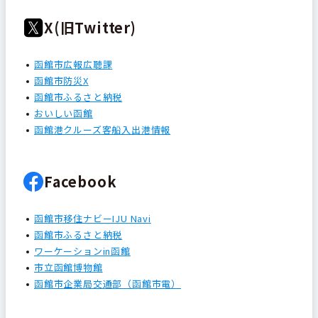
X(旧Twitter)
函館市広報広聴課
函館市防災X
函館市ふるさと納税
おいしい函館
函館港クルーズ客船入出港情報
Facebook
函館市移住ナビーIJU Navi
函館市ふるさと納税
ワーケーションin函館
市立函館博物館
函館市企業局交通部（函館市電）