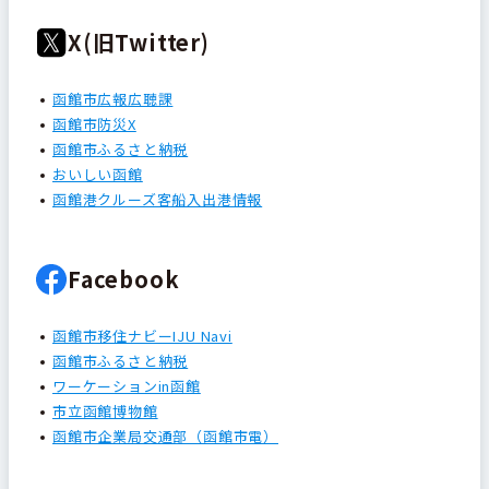
X(旧Twitter)
函館市広報広聴課
函館市防災X
函館市ふるさと納税
おいしい函館
函館港クルーズ客船入出港情報
Facebook
函館市移住ナビーIJU Navi
函館市ふるさと納税
ワーケーションin函館
市立函館博物館
函館市企業局交通部（函館市電）