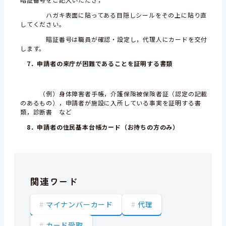
ハガキ表面に貼ってある目隠しシールをその上に貼り直
してください。
暗証番号は職員が確認・設定し，代理人にカードを交付
します。
7．申請者の来庁が困難であることを証明する書類
（例）身体障害者手帳，介護保険被保険者証（認定の記載
のあるもの），申請者が施設に入所している事実を証明する書
類，診断書 など
8．申請者の住民基本台帳カード（お持ちの方のみ）
関連ワード
マイナンバーカード
代理
カード受取