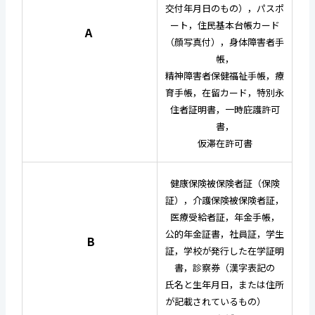
交付年月日のもの），
パスポ
ート，住民基本台帳カード
A
（顔写真付），身体障害者手
帳，
精神障害者保健福祉手帳，療
育手帳，在留カード，
特別永
住者証明書，一時庇護許可
書，
仮滞在許可書
健康保険被保険者証（保険
証），介護保険被保険者証，
医療受給者証，年金手帳，
公的年金証書，社員証，
学生
B
証，学校が発行した在学証明
書，診察券（漢字表記の
氏名と生年月日，または住所
が記載されているもの）