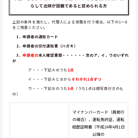
らして出頭が困難であると認められる方
上記の条件を満たし，代理人による受取を行う場合，以下の1～8
をご用意ください。
1．申請者の通知カード
2．申請者の交付通知書（ハガキ）
3．
申請者の
本人確認書類・・・・・・次のア，イ，ウのいずれ
か
ア・・・下記Ａのうち
2点
イ・・・下記ＡとＢから
それぞれ1点ずつ
ウ・・・下記Ｂのうち
3点
（うち1点は顔写真付きのも
の）
マイナンバーカード（再発行
の場合），運転免許証，運転
経歴証明書（平成24年4月1日
以降の