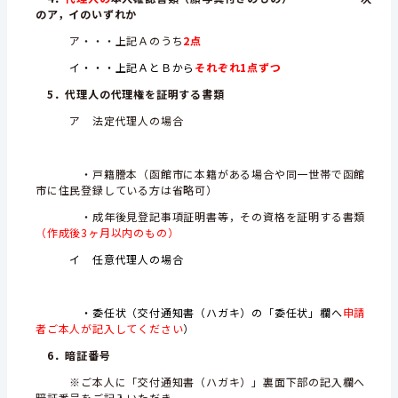
のア，イのいずれか
ア・・・上記Ａのうち
2点
イ・・・上記ＡとＢから
それぞれ1点ずつ
5．代理人の代理権を証明する書類
ア 法定代理人の場合
・戸籍謄本（函館市に本籍がある場合や同一世帯で函館
市に住民登録している方は省略可）
・成年後見登記事項証明書等，その資格を証明する書類
（作成後3ヶ月以内のもの）
イ 任意代理人の場合
・委任状（交付通知書（ハガキ）の「委任状」欄へ
申請
者ご本人が記入してください
）
6．暗証番号
※ご本人に「交付通知書（ハガキ）」裏面下部の記入欄へ
暗証番号をご記入いただき，