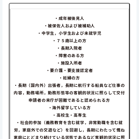
・成年被後見人
・被保佐人および被補助人
・中学生，小学生および未就学児
・７５歳以上の方
・長期入院者
・障害のある方
・施設入所者
・要介護・要支援認定者
・妊婦の方
・長期（国内外）出張者，長期に航行する船員など仕事の
内容，勤務場所，勤務形態等の客観的状況に照らし
て交付
申請者の来庁が困難であると認められる方
・海外留学している方
・高校生・高専生
・社会的参加（義務教育を含む就学，非常勤職を含む就
労，家庭外での交遊など）を回避し，長期にわたって慨ね
家庭にとどまり続けている状態であるなど客観的状況に照