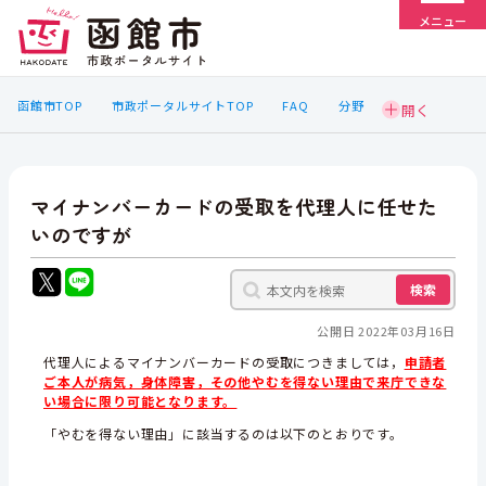
メニュー
函館市TOP
市政ポータルサイトTOP
FAQ
分野
マイナンバーカードの受取を代理人に任せた
いのですが
検索
公開日 2022年03月16日
代理人によるマイナンバーカードの受取につきましては，
申請者
ご本人が病気，身体障害，その他やむを得ない理由で
来庁できな
い場合に限り可能となります。
「やむを得ない理由」に該当するのは以下のとおりです。