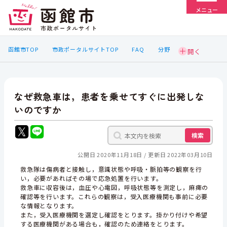
メニュー
函館市TOP
市政ポータルサイトTOP
FAQ
分野
なぜ救急車は，患者を乗せてすぐに出発しな
いのですか
検索
公開日 2020年11月18日
更新日 2022年03月10日
救急隊は傷病者と接触し，意識状態や呼吸・脈拍等の観察を行
い，必要があればその場で応急処置を行います。
救急車に収容後は，血圧や心電図，呼吸状態等を測定し，麻痺の
確認等を行います。これらの観察は，受入医療機関も事前に必要
な情報となります。
また，受入医療機関を選定し確認をとります。掛かり付けや希望
する医療機関がある場合も，確認のため連絡をとります。