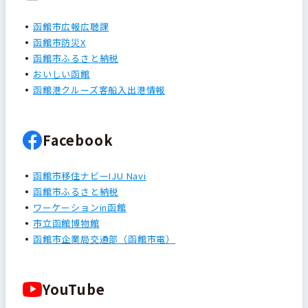
函館市広報広聴課
函館市防災X
函館市ふるさと納税
おいしい函館
函館港クルーズ客船入出港情報
Facebook
函館市移住ナビーIJU Navi
函館市ふるさと納税
ワーケーションin函館
市立函館博物館
函館市企業局交通部（函館市電）
YouTube