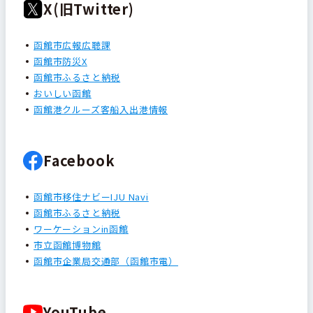
X(旧Twitter)
函館市広報広聴課
函館市防災X
函館市ふるさと納税
おいしい函館
函館港クルーズ客船入出港情報
Facebook
函館市移住ナビーIJU Navi
函館市ふるさと納税
ワーケーションin函館
市立函館博物館
函館市企業局交通部（函館市電）
YouTube