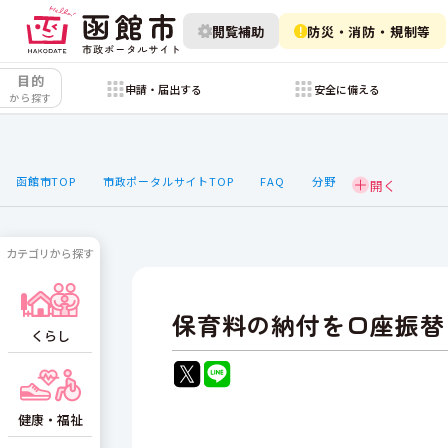
閲覧補助
防災・消防・規制等
目的
申請・届出する
安全に備える
から探す
函館市TOP
市政ポータルサイトTOP
FAQ
分野
カテゴリから探す
保育料の納付を口座振替
くらし
健康・福祉