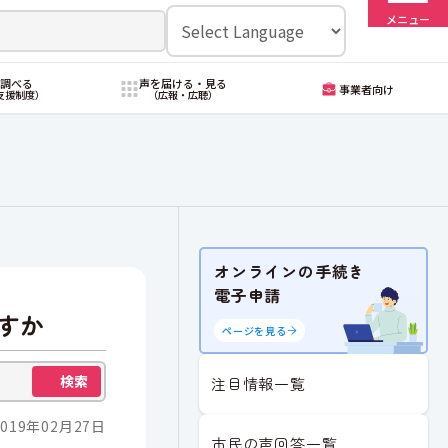
メニュー
・調べる
声を届ける・見る
事業者向け
支援制度）
（広報・広聴）
オンラインの手続き
電子申請
すか
ページを見る
検索
注目情報一覧
019年02月27日
市民の声回答一覧