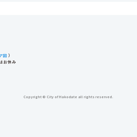
ア図
）
始はお休み
Copyright © City of Hakodate all rights reserved.