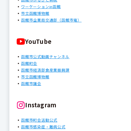
ワーケーションin函館
市立函館博物館
函館市企業局交通部（函館市電）
YouTube
函館市公式動画チャンネル
函館町会
函館市経済部食産業振興課
市立函館博物館
函館市議会
Instagram
函館市町会活動公式
函館市感染症・難病公式