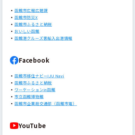
函館市広報広聴課
函館市防災X
函館市ふるさと納税
おいしい函館
函館港クルーズ客船入出港情報
Facebook
函館市移住ナビーIJU Navi
函館市ふるさと納税
ワーケーションin函館
市立函館博物館
函館市企業局交通部（函館市電）
YouTube