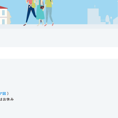
ア図
）
始はお休み