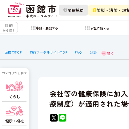
閲覧補助
防災・消防・規
目的
申請・届出する
安全に備える
から探す
函館市TOP
市政ポータルサイトTOP
FAQ
分野
カテゴリから探す
会社等の健康保険に加入
くらし
療制度）が適用された場
健康・福祉