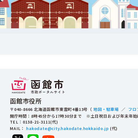
函館市役所
〒040-8666 北海道函館市東雲町4番13号（
地図・駐車場
／
フロ
開庁時間：8時45分から17時30分まで ※土日祝日および年末年
TEL
：0138-21-3111(代)
MAIL
：
hakodate@city.hakodate.hokkaido.jp
(代)