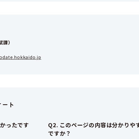
賦課）
odate.hokkaido.jp
ケート