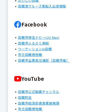
おいしい函館
函館港クルーズ客船入出港情報
Facebook
函館市移住ナビーIJU Navi
函館市ふるさと納税
ワーケーションin函館
市立函館博物館
函館市企業局交通部（函館市電）
YouTube
函館市公式動画チャンネル
函館町会
函館市経済部食産業振興課
市立函館博物館