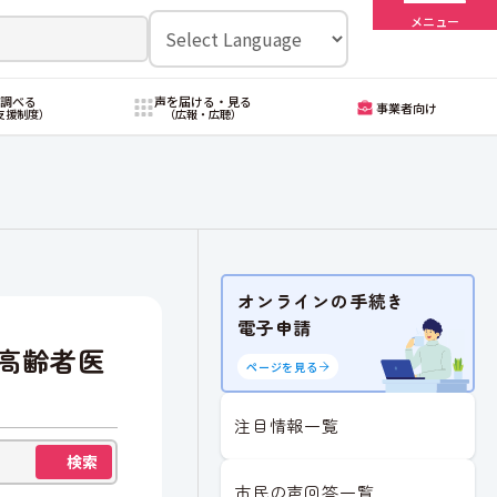
メニュー
・調べる
声を届ける・見る
事業者向け
支援制度）
（広報・広聴）
オンラインの手続き
電子申請
高齢者医
ページを見る
注目情報一覧
検索
市民の声回答一覧