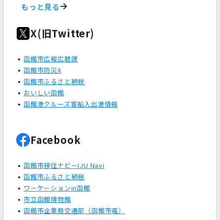
もっと見る
X(旧Twitter)
函館市広報広聴課
函館市防災X
函館市ふるさと納税
おいしい函館
函館港クルーズ客船入出港情報
Facebook
函館市移住ナビーIJU Navi
函館市ふるさと納税
ワーケーションin函館
市立函館博物館
函館市企業局交通部（函館市電）