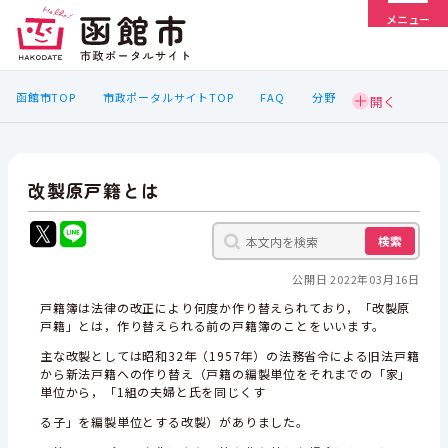
メニュー
函館市TOP
市政ポータルサイトTOP
FAQ
分野
改製原戸籍とは
検索
公開日 2022年03月16日
戸籍簿は法律の改正により何度か作り替えられており，「改製原
戸籍」とは，作り替えられる前の戸籍簿のことをいいます。
主な改製としては昭和32年（1957年）の法務省令による旧法戸籍
から新法戸籍への作り替え（戸籍の編製単位をそれまでの「家」
単位から，「1組の夫婦と氏を同じくす
る子」を編製単位とする改製）がありました。