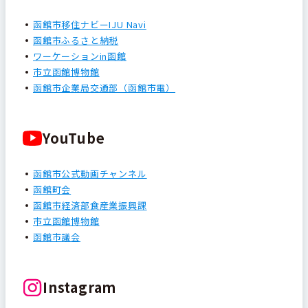
函館市移住ナビーIJU Navi
函館市ふるさと納税
ワーケーションin函館
市立函館博物館
函館市企業局交通部（函館市電）
YouTube
函館市公式動画チャンネル
函館町会
函館市経済部食産業振興課
市立函館博物館
函館市議会
Instagram