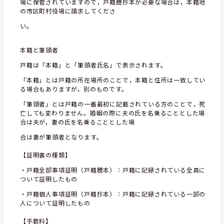
場に保管されていますので，戸籍謄抄本が必要な場合は，本籍地
の市区町村役場に請求してくださ
い。
本籍と筆頭者
戸籍は「本籍」と「筆頭者氏名」で表示されます。
「本籍」とは戸籍の所在場所のことで，本籍と住所は一致してい
る場合もありますが，別のものです。
「筆頭者」とは戸籍の一番最初に記載されている方のことで，死
亡しても変わりません。婚姻の際に夫の氏を名乗ることとした場
合は夫が，妻の氏を名乗ることとした場
合は妻が筆頭者となります。
【証明書の種類】
・戸籍全部事項証明（戸籍謄本）：戸籍に記録されている全員に
ついて証明したもの
・戸籍個人事項証明（戸籍抄本）：戸籍に記録されている一部の
人について証明したもの
【手数料】