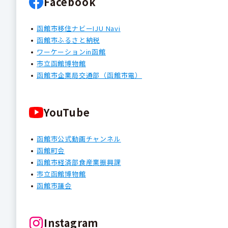
Facebook
函館市移住ナビーIJU Navi
函館市ふるさと納税
ワーケーションin函館
市立函館博物館
函館市企業局交通部（函館市電）
YouTube
函館市公式動画チャンネル
函館町会
函館市経済部食産業振興課
市立函館博物館
函館市議会
Instagram