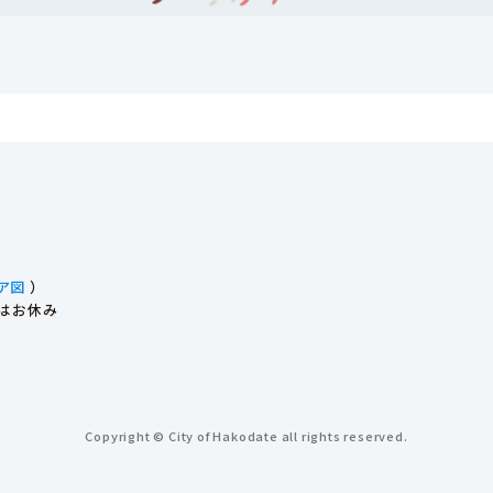
ア図
）
始はお休み
Copyright © City of Hakodate all rights reserved.