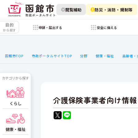
閲覧補助
防災・消防・規制等
目的
申請・届出する
安全に備える
から探す
函館市TOP
市政ポータルサイトTOP
分野
健康・福祉
高齢者・
カテゴリから探す
介護保険事業者向け情報
くらし
健康・福祉