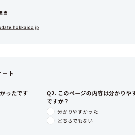
担当
7
odate.hokkaido.jp
ケート