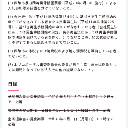
(3) 函館市暴力団等排除措置要綱（平成23年9月30日施行）による
入札参加除外措置を受けていないこと。
(4) 会社更生法（平成14年法律第154号）に基づき更生手続開始の
申立てがなされている者または民事再生法（平成11年法律第225
号）に基づき再生手続開始の申立てがなされている者（会社更生法
にあっては更生手続開始の決定，民事再生法にあっては再生手続開
始の決定を受けている者を除く。）でないこと等，経営状態が著し
く不健全であると認められる者でないこと。
(5) 函館市の市税または消費税および地方消費税を滞納している者
でないこと。
(6) 本プロポーザル審査委員会の委員が自ら主宰しまたは役員もし
くは顧問となっている法人その他の組織でないこと。
日程
参加申込書の提出期限 令和８年５月１５日（金曜日）１２時ま
で 必着
質問書の提出期限 令和８年５月１８日（月曜日）まで 必着
企画提案書の提出期限 令和８年６月１日（月曜日）１２時まで
必着