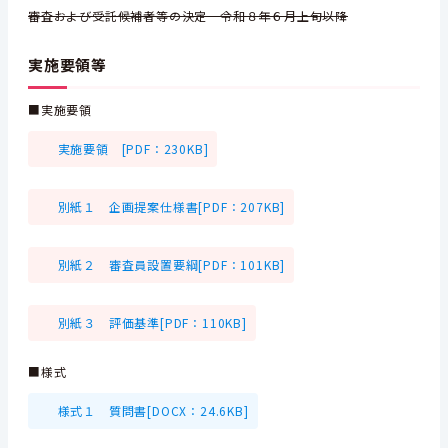
審査および受託候補者等の決定 令和８年６月上旬以降
実施要領等
■実施要領
実施要領 [PDF：230KB]
別紙１ 企画提案仕様書[PDF：207KB]
別紙２ 審査員設置要綱[PDF：101KB]
別紙３ 評価基準[PDF：110KB]
■様式
様式１ 質問書[DOCX：24.6KB]