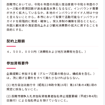
函館市においては，令和６年度の外国人宿泊客数や令和８年度のク
ルーズ船の寄港回数が過去最高水準となるなど，インバウンド需要
が大きく拡大しているなか，本地のインバウンドガイド人材は十分
と言えないことから，
本市において有償で活動可能なインバウンド
ガイドを段階的に育成・確保し，受入体制の構築を図るとともに，
外国人観光客の満足度向上および観光消費額の拡大に資することを
目的とする。
契約上限額
４，５００，０００円（消費税および地方消費税を含む。）
参加資格要件
企画提案に参加する者（グループ応募の場合は，構成員を含む。）
は，次に掲げる要件をすべて満たさなければならない。
(1) 地方自治法施行令（昭和22年政令第16号）第167条の4第1項の
規定に該当しないこと。
(2) 函館市競争入札参加有資格業者指名停止措置要綱（平成5年4月1
日施行）による指名停止を受けていないこと。