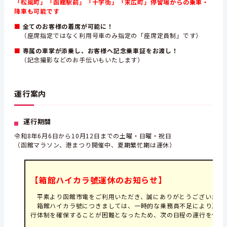
「松風町」「函館駅前」「十字街」「末広町」停留場からの乗車・
降車も可能です
■
全てのお客様の着席が可能に！
（座席指定ではなく利用号車のみ指定の「座席定員制」です）
■
専属の車掌が添乗し、お客様へ記念乗車証をお渡し！
（記念撮影などのお手伝いもいたします）
運行案内
運行期間
令和8年6月6日から10月12日までの土曜・日曜・祝日
（函館マラソン、港まつり開催中、夏期繁忙期は運休）
【箱館ハイカラ號運休のお知らせ】
平素より函館市電をご利用いただき、誠にありがとうございます
箱館ハイカラ號につきましては、一時的な乗務員不足により夏期
行体制を確保することが困難となったため、次の日程の運行を休止