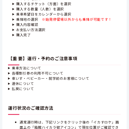
購入するチケット（方面）を選択
購入する数量（人数）を選択
乗車希望日をカレンダーから選択
乗降地の選択
※始発停留場以外からも乗降が可能です！
購入内容確認
お支払い方法選択
購入完了
【重 要】運行・予約のご注意事項
乗車方法について
各種割引券の利用不可について
車いす・ベビーカー・就学前のお客様について
運休について
払戻について
運行状況のご確認方法
通常運行時は、下記リンクをクリック後の「イカすロケ」画
面上の「箱館ハイカラ號アイコン」で現在位置がご確認でき