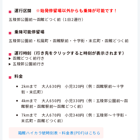
運行区間
※始発停留場以外からも乗降が可能です！
五稜郭公園前～函館どつく前（1日2運行）
乗降可能停留場
五稜郭公園前・松風町・函館駅前・十字街・末広町・函館どつく前
運行時刻（行き先をクリックすると時刻が表示されます）
函館どつく前行き
五稜郭公園前行き
料金
2kmまで 大人630円 小児320円（例：函館駅前～十字
街・末広町）
4kmまで 大人650円 小児330円（例：五稜郭公園前～函
館駅前・函館駅前～函館どつく前）
7kmまで 大人670円 小児340円（例：五稜郭～十字街・
末広町・函館どつく前）
箱館ハイカラ號時刻表・料金表(PDF)はこちら