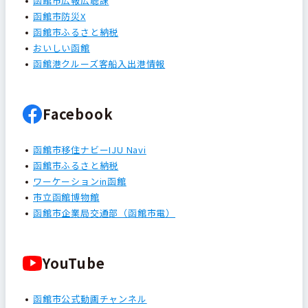
函館市広報広聴課
函館市防災X
函館市ふるさと納税
おいしい函館
函館港クルーズ客船入出港情報
Facebook
函館市移住ナビーIJU Navi
函館市ふるさと納税
ワーケーションin函館
市立函館博物館
函館市企業局交通部（函館市電）
YouTube
函館市公式動画チャンネル