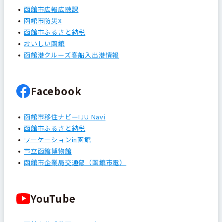
函館市広報広聴課
函館市防災X
函館市ふるさと納税
おいしい函館
函館港クルーズ客船入出港情報
Facebook
函館市移住ナビーIJU Navi
函館市ふるさと納税
ワーケーションin函館
市立函館博物館
函館市企業局交通部（函館市電）
YouTube