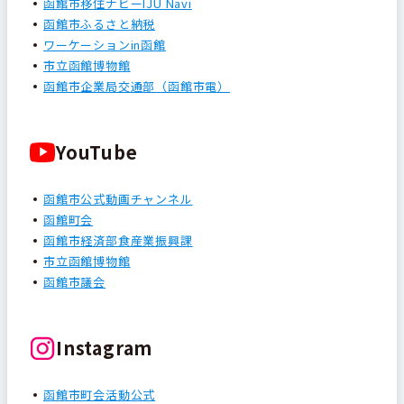
函館市移住ナビーIJU Navi
函館市ふるさと納税
ワーケーションin函館
市立函館博物館
函館市企業局交通部（函館市電）
YouTube
函館市公式動画チャンネル
函館町会
函館市経済部食産業振興課
市立函館博物館
函館市議会
Instagram
函館市町会活動公式