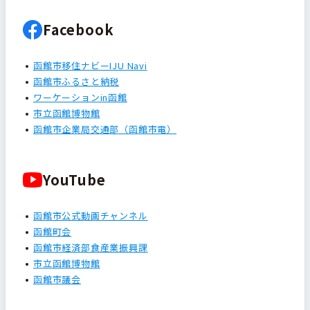
Facebook
函館市移住ナビーIJU Navi
函館市ふるさと納税
ワーケーションin函館
市立函館博物館
函館市企業局交通部（函館市電）
YouTube
函館市公式動画チャンネル
函館町会
函館市経済部食産業振興課
市立函館博物館
函館市議会