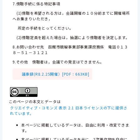
7.傍聴手続に係る特記事項
(1)傍聴を希望される方は，会議開催の１０分前までに開催場所
へお集まりいただき，
所定の手続をとってください。
(2)傍聴定員を超えた場合は，抽選により傍聴者を決定します。
8.お問い合わせ先 函館市競輪事業部事業課庶務係 電話０１３
８－５１－３１２１
9.その他 傍聴者は，会議での発言はできません。
議事録(R8.2.25開催）[PDF：663KB]
このページの本文とデータは
クリエイティブ・コモンズ 表示 2.1 日本ライセンスの下に提供さ
れています。
本ページに掲載しているデータは、自由に利用・改変できま
す。
本ページに掲載しているデータを元に、2次著作物を自由に