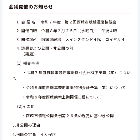
会議開催のお知らせ
会 議 名 令和７年度 第２回函館市競輪運営協議会
開催日時 令和８年２月２５日（水曜日） 午後４時
開催場所 函館競輪場 メインスタンド４階 ロイヤル４
議題および公開・非公開の別
（議題）
(1) 報告事項
・令和７年度自転車競走事業特別会計補正予算（案）につい
て
・令和８年度自転車競走事業特別会計予算（案）について
・令和８年度函館競輪上期開催日程について
(2)その他
・函館市情報公開条例第２６条の規定に基づき公開
5.非公開の理由 ‐
6.傍聴の定員 ４人程度