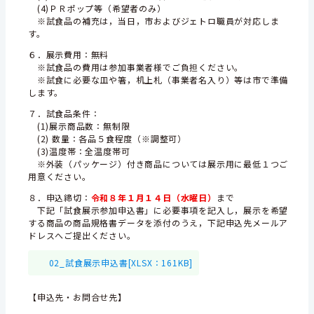
(4)ＰＲポップ等（希望者のみ）
※試食品の補充は，当日，市およびジェトロ職員が対応しま
す。
６．展示費用：無料
※試食品の費用は参加事業者様でご負担ください。
※試食に必要な皿や箸，机上札（事業者名入り）等は市で準備
します。
７．試食品条件：
(1)展示商品数：無制限
(2) 数量：各品５食程度（※調整可）
(3)温度帯：全温度帯可
※外装（パッケージ）付き商品については展示用に最低１つご
用意ください。
８．申込締切：
令和８年１月１４日（水曜日）
まで
下記「試食展示参加申込書」に必要事項を記入し，展示を希望
する商品の商品規格書データを添付のうえ，下記申込先メールア
ドレスへご提出ください。
02_試食展示申込書[XLSX：161KB]
【申込先・お問合せ先】