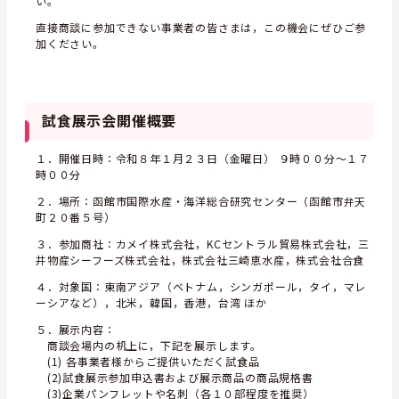
い。
直接商談に参加できない事業者の皆さまは，この機会にぜひご参
加ください。
試食展示会開催概要
１．開催日時：令和８年１月２３日（金曜日） ９時００分～１７
時００分
２．場所：函館市国際水産・海洋総合研究センター（函館市弁天
町２０番５号）
３．参加商社：カメイ株式会社，KCセントラル貿易株式会社，三
井物産シーフーズ株式会社，株式会社三崎恵水産，株式会社合食
４．対象国：東南アジア（ベトナム，シンガポール，タイ，マレ
ーシアなど），北米，韓国，香港，台湾 ほか
５．展示内容：
商談会場内の机上に，下記を展示します。
(1) 各事業者様からご提供いただく試食品
(2)試食展示参加申込書および展示商品の商品規格書
(3)企業パンフレットや名刺（各１０部程度を推奨）