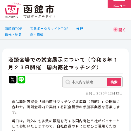
メニュー
函館市TOP
市政ポータルサイトTOP
分野
観光・歴史
食・物産
商談会場での試食展示について（令和８年１
月２３日開催 国内商社マッチング）
検索
公開日 2025年12月12日
食品輸出商談会「国内商社マッチング北海道（函館）」の開催に
合わせ，商談会場内で実施する試食展示の参加事業者を募集しま
す。
当日は，海外にも多数の販路を有する国内商社５社がバイヤーと
して参加いたしますので，自社商品のＰＲにぜひご活用くださ