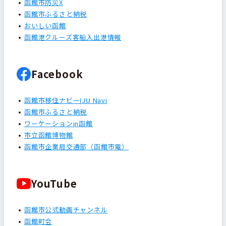
函館市防災X
函館市ふるさと納税
おいしい函館
函館港クルーズ客船入出港情報
Facebook
函館市移住ナビーIJU Navi
函館市ふるさと納税
ワーケーションin函館
市立函館博物館
函館市企業局交通部（函館市電）
YouTube
函館市公式動画チャンネル
函館町会