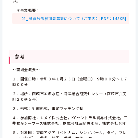
い。
＊事業概要：
01_試食展示参加者募集について（ご案内）[PDF：145KB]
参考
～商談会概要～
１．開催日時：令和８年１月２３日（金曜日） ９時００分～１７
時００分
２．場所：函館市国際水産・海洋総合研究センター（函館市弁天
町２０番５号）
３．形式：対面形式，事前マッチング制
４．参加商社：カメイ株式会社，KCセントラル貿易株式会社，三
井物産シーフーズ株式会社，株式会社三崎恵水産，株式会社合食
５．対象国：東南アジア（ベトナム，シンガポール，タイ，マレ
ーシアなど），北米，韓国，香港，台湾 ほか