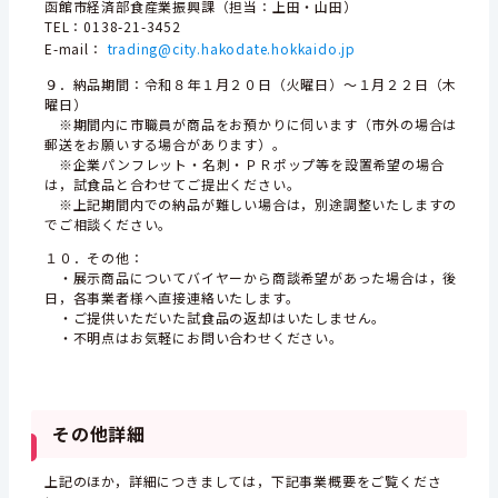
函館市経済部食産業振興課（担当：上田・山田）
TEL：0138-21-3452
E-mail：
trading@city.hakodate.hokkaido.jp
９．納品期間：令和８年１月２０日（火曜日）～１月２２日（木
曜日）
※期間内に市職員が商品をお預かりに伺います（市外の場合は
郵送をお願いする場合があります）。
※企業パンフレット・名刺・ＰＲポップ等を設置希望の場合
は，試食品と合わせてご提出ください。
※上記期間内での納品が難しい場合は，別途調整いたしますの
でご相談ください。
１０．その他：
・展示商品についてバイヤーから商談希望があった場合は，後
日，各事業者様へ直接連絡いたします。
・ご提供いただいた試食品の返却はいたしません。
・不明点はお気軽にお問い合わせください。
その他詳細
上記のほか，詳細につきましては，下記事業概要をご覧くださ