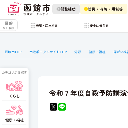
閲覧補助
防災・消防・規制等
目的
申請・届出する
安全に備える
から探す
函館市TOP
市政ポータルサイトTOP
分野
健康・福祉
障がい福
カテゴリから探す
令和７年度自殺予防講演
くらし
健康・福祉