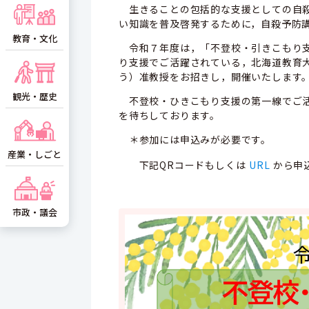
生きることの包括的な支援としての自殺
い知識を普及啓発するために，自殺予防
教育・文化
令和７年度は，「不登校・引きこもり支
り支援でご活躍されている，北海道教育大
う）准教授をお招きし，開催いたします
観光・歴史
不登校・ひきこもり支援の第一線でご活
を待ちしております。
＊参加には申込みが必要です。
産業・しごと
下記QRコードもしくは
URL
から申
市政・議会