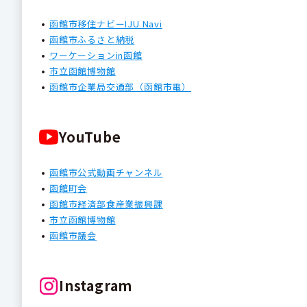
函館市移住ナビーIJU Navi
函館市ふるさと納税
ワーケーションin函館
市立函館博物館
函館市企業局交通部（函館市電）
YouTube
函館市公式動画チャンネル
函館町会
函館市経済部食産業振興課
市立函館博物館
函館市議会
Instagram