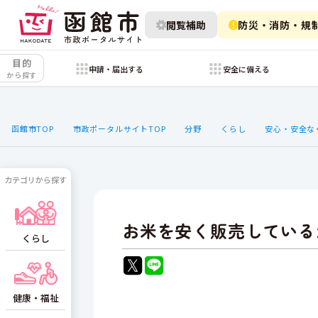
閲覧補助
防災・消防・規
目的
申請・届出する
安全に備える
から探す
函館市TOP
市政ポータルサイトTOP
分野
くらし
安心・安全な
カテゴリから探す
お米を安く販売している
くらし
健康・福祉