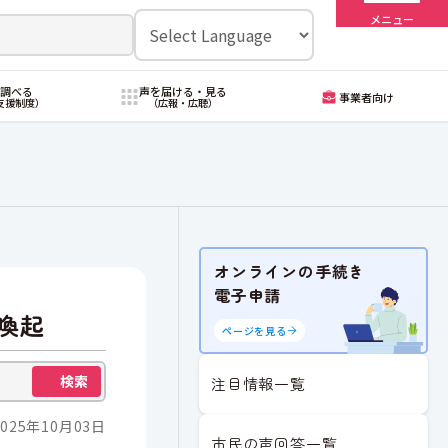
メニュー
・調べる
声を届ける・見る
事業者向け
支援制度）
（広報・広聴）
オンラインの手続き
電子申請
喚起
ページを見る
検索
注目情報一覧
025年10月03日
市民の声回答一覧