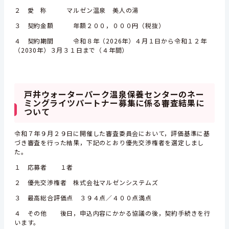
２ 愛 称 マルゼン温泉 美人の湯
３ 契約金額 年額２００，０００円（税抜）
４ 契約期間 令和８年（2026年）４月１日から令和１２年
（2030年）３月３１日まで（４年間）
戸井ウォーターパーク温泉保養センターのネー
ミングライツパートナー募集に係る審査結果に
ついて
令和７年９月２９日に開催した審査委員会において，評価基準に基
づき審査を行った結果，下記のとおり優先交渉権者を選定しまし
た。
１ 応募者 １者
２ 優先交渉権者 株式会社マルゼンシステムズ
３ 最高総合評価点 ３９４点／４００点満点
４ その他 後日，申込内容にかかる協議の後，契約手続きを行
います。