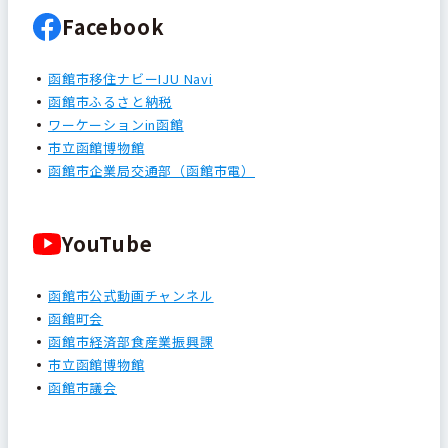
Facebook
函館市移住ナビーIJU Navi
函館市ふるさと納税
ワーケーションin函館
市立函館博物館
函館市企業局交通部（函館市電）
YouTube
函館市公式動画チャンネル
函館町会
函館市経済部食産業振興課
市立函館博物館
函館市議会