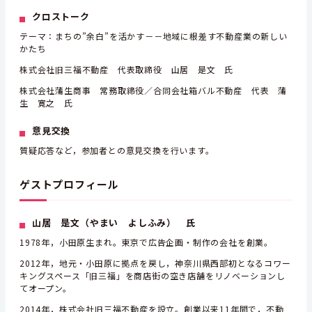
クロストーク
テーマ：まちの”余白”を活かす－－地域に根差す不動産業の新しい
かたち
株式会社旧三福不動産 代表取締役 山居 是文 氏
株式会社蒲生商事 常務取締役／合同会社箱バル不動産 代表 蒲
生 寛之 氏
意見交換
質疑応答など，参加者との意見交換を行います。
ゲストプロフィール
山居 是文（やまい よしふみ） 氏
1978年，小田原生まれ。東京で広告企画・制作の会社を創業。
2012年，地元・小田原に拠点を戻し，神奈川県西部初となるコワー
キングスペース「旧三福」を商店街の空き店舗をリノベーションし
てオープン。
2014年，株式会社旧三福不動産を設立。創業以来11年間で，不動