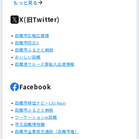
もっと見る
X(旧Twitter)
函館市広報広聴課
函館市防災X
函館市ふるさと納税
おいしい函館
函館港クルーズ客船入出港情報
Facebook
函館市移住ナビーIJU Navi
函館市ふるさと納税
ワーケーションin函館
市立函館博物館
函館市企業局交通部（函館市電）