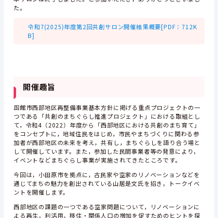
た。
令和7(2025)年度第2回共創サロン開催結果概要[PDF：712K
B]
開催趣旨
函館市西部地区再整備事業基本方針に掲げる重点プロジェクトの一
つである「共創のまちぐらし推進プロジェクト」における取組とし
て，令和4（2022）年度から「西部地区における共創のまち育て」
をコンセプトに，地域住民をはじめ，市民やまちづくりに関わる参
加者が西部地区の未来を考え，共有し，まちぐらしを語り合う場と
して開催しています。また，参加した民間事業者等の発意により，
イベントなどまちぐらし事業が実施されてきたところです。
今回は，小田原市を拠点に，古民家や空家のリノベーションなどを
通じてまちの魅力を創出されている山居是文氏を招き，トークイベ
ントを開催します。
西部地区の課題の一つである空家問題について，リノベーションに
よる再生，利活用，移住・関係人口の増加を促すためのヒントを探