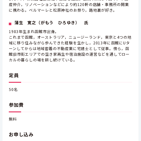
産仲介，リノベーションなどにより約120軒の店舗・事務所の開業
に携わる。ベルマーレと松原神社のお祭り，路地裏が好き。
蒲生 寛之（がもう ひろゆき） 氏
1983年生まれ函館市出身。
これまで函館，オーストラリア，ニュージーランド，東京と4つの地
域に移り住みながら歩んできた経験を生かし，2013年に函館にUタ
ーンしてからは地域密着の不動産業に宅建士として従事。傍ら，函
館旧市街エリアでの空き家再生や宿泊施設の運営などを通してロー
カルの暮らしの場を耕し続けている。
定員
50名
参加費
無料
お申し込み