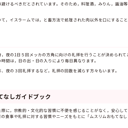
避けるべきだとされています。そのため，料理酒，みりん，醤油等
て，イスラームでは，と畜方法で処理された肉以外を口にすること
，夜の1日５回メッカの方角に向けの礼拝を行うことが決められて
の時間は，日の出・日の入りにより毎日異なります。
、夜の３回礼拝するなど，礼拝の回数を減らす方々もいます。
てなしガイドブック
際に，宗教的・文化的な習慣に不便を感じることがなく，安心して
者の食事や礼拝に対する習慣やニーズをもとに「ムスリムおもてなし