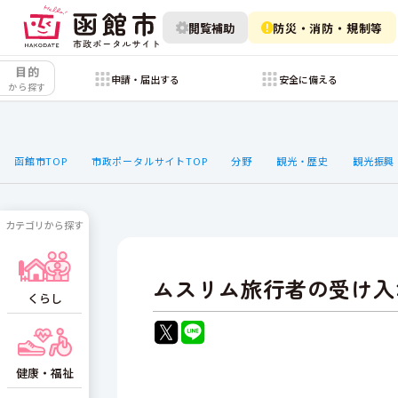
閲覧補助
防災・消防・規制等
目的
申請・届出する
安全に備える
から探す
函館市TOP
市政ポータルサイトTOP
分野
観光・歴史
観光振興
カテゴリから探す
ムスリム旅行者の受け入
くらし
健康・福祉