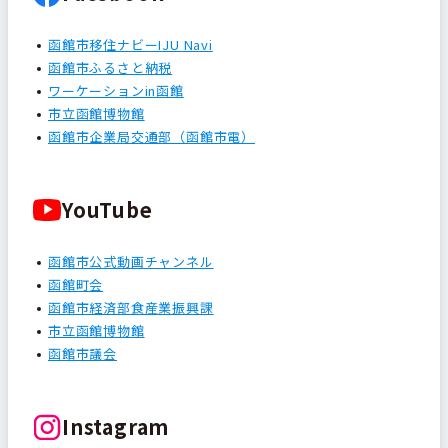
函館市移住ナビーIJU Navi
函館市ふるさと納税
ワーケーションin函館
市立函館博物館
函館市企業局交通部（函館市電）
YouTube
函館市公式動画チャンネル
函館町会
函館市経済部食産業振興課
市立函館博物館
函館市議会
Instagram