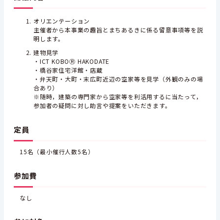
オリエンテーション
主催者から本事業の趣旨とまちあるきに係る留意事項等を説
明します。
建物見学
・ICT KOBOⓇ HAKODATE
・橋谷家住宅洋館・店蔵
・弁天町・大町・末広町近辺の空家等を見学（外観のみの場
合あり）
※随時，建築の専門家から空家等を利活用するに当たって，
参加者の疑問に対し助言や提案をいただきます。
定員
15名（最小催行人数5名）
参加費
なし