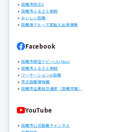
函館市防災X
函館市ふるさと納税
おいしい函館
函館港クルーズ客船入出港情報
Facebook
函館市移住ナビーIJU Navi
函館市ふるさと納税
ワーケーションin函館
市立函館博物館
函館市企業局交通部（函館市電）
YouTube
函館市公式動画チャンネル