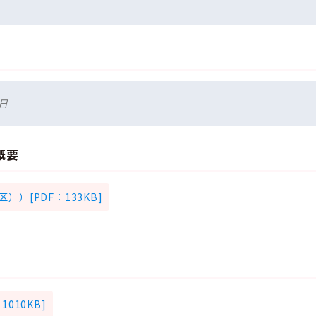
日
概要
）[PDF：133KB]
。
010KB]