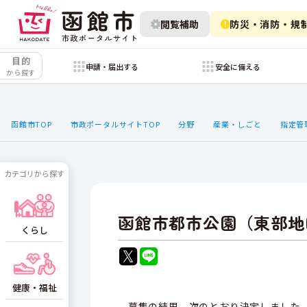
閲覧補助
防災・消防・規
目的
申請・届出する
安全に備える
から探す
函館市TOP
市政ポータルサイトTOP
分野
産業・しごと
指定管
カテゴリから探す
函館市都市公園（東部地
くらし
健康・福祉
募集の結果，次のとおり決定しました