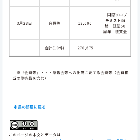
国際ソロプ
チミスト函
3月28日
会費等
13,000
館 認証50
周年 祝賀会
合計(10件)
270,675
※「会費等」・・・懇親会等への出席に要する会費等（会費相
当の贈答品を含む）
市長の部屋に戻る
このページの本文とデータは