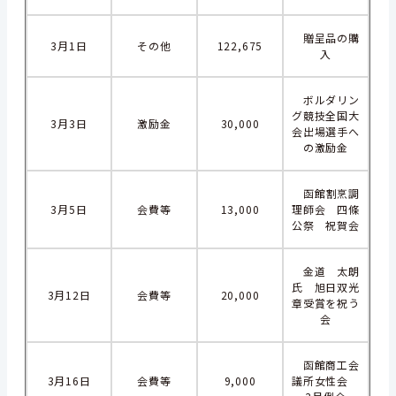
贈呈品の購
3月1日
その他
122,675
入
ボルダリン
グ競技全国大
3月3日
激励金
30,000
会出場選手へ
の激励金
函館割烹調
3月5日
会費等
13,000
理師会 四條
公祭 祝賀会
金道 太朗
氏 旭日双光
3月12日
会費等
20,000
章受賞を祝う
会
函館商工会
3月16日
会費等
9,000
議所女性会