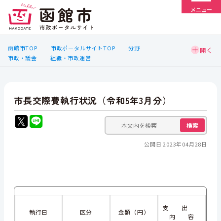
メニュー
函館市TOP
市政ポータルサイトTOP
分野
市政・議会
組織・市政運営
市長交際費執行状況（令和5年3月分）
検索
公開日 2023年04月28日
支 出
執行日
区分
金額（円）
内 容