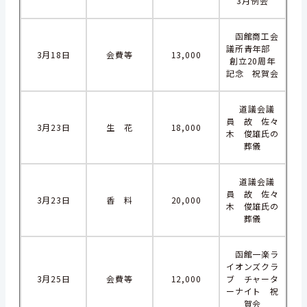
3月例会
函館商工会
議所青年部
3月18日
会費等
13,000
創立20周年
記念 祝賀会
道議会議
員 故 佐々
3月23日
生 花
18,000
木 俊雄氏の
葬儀
道議会議
員 故 佐々
3月23日
香 料
20,000
木 俊雄氏の
葬儀
函館一楽ラ
イオンズクラ
3月25日
会費等
12,000
ブ チャータ
ーナイト 祝
賀会