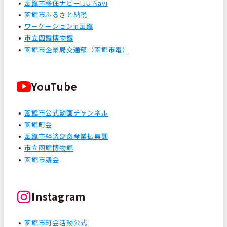
函館市移住ナビーIJU Navi
函館市ふるさと納税
ワーケーションin函館
市立函館博物館
函館市企業局交通部（函館市電）
YouTube
函館市公式動画チャンネル
函館町会
函館市経済部食産業振興課
市立函館博物館
函館市議会
Instagram
函館市町会活動公式