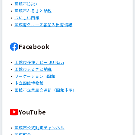
函館市防災X
函館市ふるさと納税
おいしい函館
函館港クルーズ客船入出港情報
Facebook
函館市移住ナビーIJU Navi
函館市ふるさと納税
ワーケーションin函館
市立函館博物館
函館市企業局交通部（函館市電）
YouTube
函館市公式動画チャンネル
函館町会