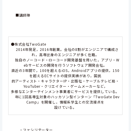
■講師陣
●株式会社TwoGate
2014年発足，2016年創業。会社の8割がエンジニアで構成さ
れ，高専出身のエンジニアが多く在籍。
独自のノーコード・ローコード開発基盤を用いた，アプリ・W
ebサービスの開発を行うソフトウェア開発会社。
直近の3年間で，100を超えるiOS，Androidアプリの提供，150
を超えるECサイトの提供実績があり，国民
的アーティスト・キャラクターIP・出版社・ケーブルテレビ局・
YouTuber・クリエイター・ゲームメーカーなど，
多様なエンターテインメント事業者にサービスを提供している。
年に1回高専生対象のハッカソン型インターン「TwoGate Dev
Camp」を開催し，情報系学生との交流接点を
設けている。
・ファシリテーター