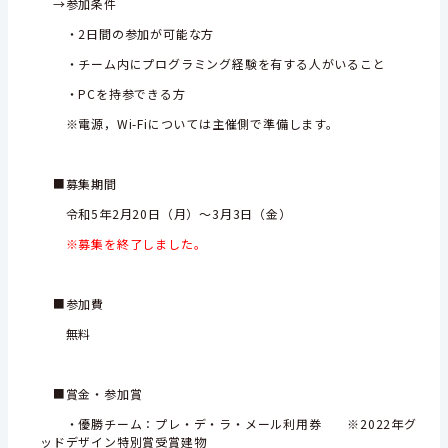
→参加条件
・2日間の参加が可能な方
・チーム内にプログラミング経験を有する人がいること
・PCを持参できる方
※電源，Wi-Fiについては主催側で準備します。
■募集期間
令和5年2月20日（月）～3月3日（金）
※募集を終了しました。
■参加費
無料
■賞金・参加賞
・優勝チーム：プレ・デ・ラ・メール利用券 ※2022年グ
ッドデザイン特別賞受賞建物