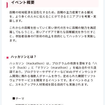
イベント概要
函館の地域経済を活性化するため，函館の主力産業である観光
を，より多くの人々に伝えることができるミニアプリを考案・実
装します。
これからの函館を担っていく若い世代の方々に函館の魅力を再認
識してもらうこと，若いアイデアで新たな函館観光を作りだすこ
と，参加者自身のIT技術の向上を目的としてハッカソンを実施し
ます。
ハッカソンとは？
ハッカソン（Hackathon）は，プログラムの改良を意味する「ハ
ック（hack）」と「マラソン（marathon）」を組み合わせた造
語であり，プログラマーやデザイナーなどWebデザインやシステ
ム開発に携わる複数人がチームを作り，定められた期間でソフト
ウェアやサービスを開発するイベントです。本イベントのよう
に，スキルアップや人材育成を図る目的でも実施されます。
■テーマ