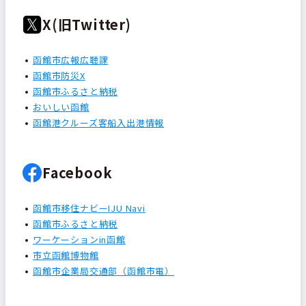
X(旧Twitter)
函館市広報広聴課
函館市防災X
函館市ふるさと納税
おいしい函館
函館港クルーズ客船入出港情報
Facebook
函館市移住ナビーIJU Navi
函館市ふるさと納税
ワーケーションin函館
市立函館博物館
函館市企業局交通部（函館市電）