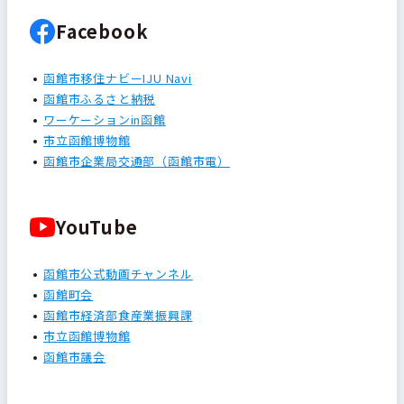
Facebook
函館市移住ナビーIJU Navi
函館市ふるさと納税
ワーケーションin函館
市立函館博物館
函館市企業局交通部（函館市電）
YouTube
函館市公式動画チャンネル
函館町会
函館市経済部食産業振興課
市立函館博物館
函館市議会