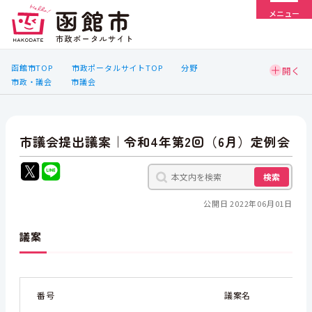
メニュー
函館市TOP
市政ポータルサイトTOP
分野
市政・議会
市議会
市議会提出議案｜令和4年第2回（6月）定例会
検索
公開日 2022年06月01日
議案
番号
議案名