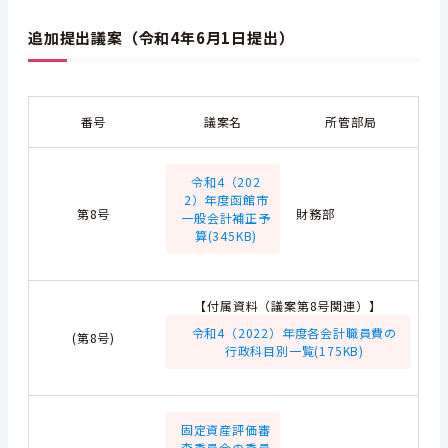
追加提出議案（令和4年6月1日提出）
番号
議案名
所管部局
令和4（202
2）年度函館市
第8号
財務部
一般会計補正予
算(345KB)
【付属資料（議案第8号関連）】
令和4（2022）年度各会計職員費の
(第8号)
行政科目別一覧(175KB)
固定資産評価審
査委員会の委員