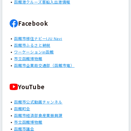
函館港クルーズ客船入出港情報
Facebook
函館市移住ナビーIJU Navi
函館市ふるさと納税
ワーケーションin函館
市立函館博物館
函館市企業局交通部（函館市電）
YouTube
函館市公式動画チャンネル
函館町会
函館市経済部食産業振興課
市立函館博物館
函館市議会