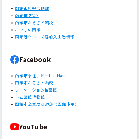
函館市広報広聴課
函館市防災X
函館市ふるさと納税
おいしい函館
函館港クルーズ客船入出港情報
Facebook
函館市移住ナビーIJU Navi
函館市ふるさと納税
ワーケーションin函館
市立函館博物館
函館市企業局交通部（函館市電）
YouTube