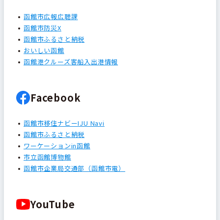
函館市広報広聴課
函館市防災X
函館市ふるさと納税
おいしい函館
函館港クルーズ客船入出港情報
Facebook
函館市移住ナビーIJU Navi
函館市ふるさと納税
ワーケーションin函館
市立函館博物館
函館市企業局交通部（函館市電）
YouTube