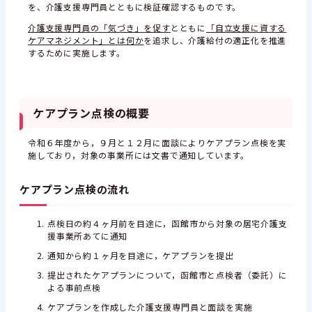
を、介護支援専門員とともに検証確認するものです。
介護支援専門員の「気づき」を促す
とともに
「自立支援に資する
ケアマネジメント」とは何か
を追求し、介護給付の適正化を推進
するために実施します。
ケアプラン点検の概要
令和６年度から，９月と１２月に面談によりケアプラン点検を実
施しており，対象の事業所には文書で通知しています。
ケアプラン点検の流れ
点検日の約４ヶ月前を目途に，函館市から対象の居宅介護支
援事業所あてに通知
通知から約１ヶ月を目途に，ケアプランを提出
提出されたケアプランについて，函館市と点検者（委託）に
よる事前点検
ケアプランを作成した介護支援専門員と面談を実施