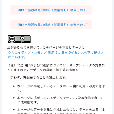
函館市施設の電力供給（従量電灯Ｃ相当その１）
函館市施設の電力供給（従量電灯Ｃ相当その２）
注があるものを除いて、このページの本文とデータは
クリエイティブ・コモンズ 表示 2.1 日本ライセンスの下に提供さ
れています。
（注）"設計書"および"図面"については、オープンデータの対象外
としますので，元データの編集・加工等の有無を
問わず、再配布することを禁止します。
本ページに掲載しているデータは、自由に利用・改変できま
す。
本ページに掲載しているデータを元に、2次著作物を自由に
作成可能です。
本ページのデータを元に作成したものに、データの出典（本
市等のデータを利用している旨）を表示してください。