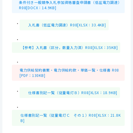
条件付き一般競争入札参加資格審査申請書（低圧電力調達）
R08[DOCX：14.9KB]
・
入札書（低圧電力調達）R08[XLSX：33.4KB]
・
【参考】入札書（区分，数量入力済）R08[XLSX：35KB]
・
電力供給契約書案・電力供給約款・単価一覧・仕様書 R08
[PDF：130KB]
・
仕様書別記一覧（従量電灯Ｂ）R08[XLSX：18.9KB]
・
仕様書別記一覧（従量電灯Ｃ その１）R08[XLSX：21.8K
B]