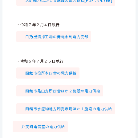
大町緑地ほか１３施設の電力供給[PDF：64.9KB]
・令和７年２月４日執行
日乃出清掃工場の発電余剰電力売却
・令和６年７月２５日執行
函館市役所本庁舎の電力供給
函館市亀田支所庁舎ほか２施設の電力供給
函館市水産物地方卸売市場ほか１施設の電力供給
弁天町電気室の電力供給