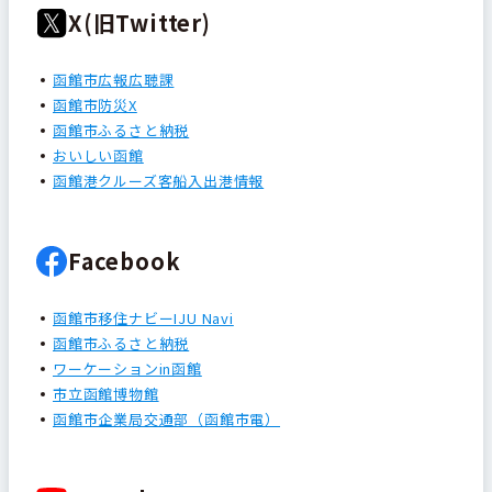
X(旧Twitter)
函館市広報広聴課
函館市防災X
函館市ふるさと納税
おいしい函館
函館港クルーズ客船入出港情報
Facebook
函館市移住ナビーIJU Navi
函館市ふるさと納税
ワーケーションin函館
市立函館博物館
函館市企業局交通部（函館市電）