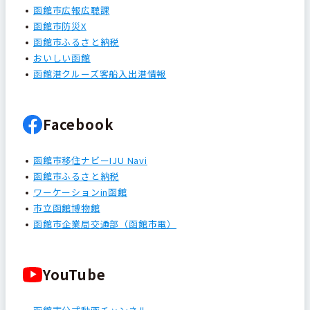
函館市広報広聴課
函館市防災X
函館市ふるさと納税
おいしい函館
函館港クルーズ客船入出港情報
Facebook
函館市移住ナビーIJU Navi
函館市ふるさと納税
ワーケーションin函館
市立函館博物館
函館市企業局交通部（函館市電）
YouTube