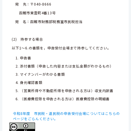
宛 先：〒040-8666
函館市東雲町4番13号
宛 名：函館市財務部税務室市民税担当
(2) 持参する場合
以下1～6.の書類を，申告受付会場まで持参してください。
申告書
添付書類（申告した内容または支払金額がわかるもの）
マイナンバーがわかる書類
身元確認書類
（営業所得や不動産所得を申告される方は）収支内訳書
（医療費控除を申告される方は）医療費控除の明細書
令和8年度 市民税・道民税の申告受付会場についてはこちらの
ページをごらんください。