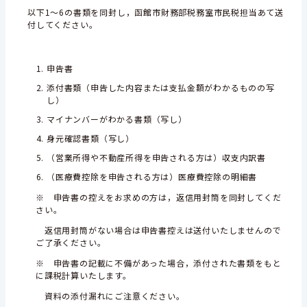
以下1～6の書類を同封し，函館市財務部税務室市民税担当あて送
付してください。
申告書
添付書類（申告した内容または支払金額がわかるものの写
し）
マイナンバーがわかる書類（写し）
身元確認書類（写し）
（営業所得や不動産所得を申告される方は）収支内訳書
（医療費控除を申告される方は）医療費控除の明細書
※ 申告書の控えをお求めの方は，返信用封筒を同封してくだ
さい。
返信用封筒がない場合は申告書控えは送付いたしませんので
ご了承ください。
※ 申告書の記載に不備があった場合，添付された書類をもと
に課税計算いたします。
資料の添付漏れにご注意ください。