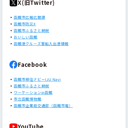
X(旧Twitter)
函館市広報広聴課
函館市防災X
函館市ふるさと納税
おいしい函館
函館港クルーズ客船入出港情報
Facebook
函館市移住ナビーIJU Navi
函館市ふるさと納税
ワーケーションin函館
市立函館博物館
函館市企業局交通部（函館市電）
YouTube