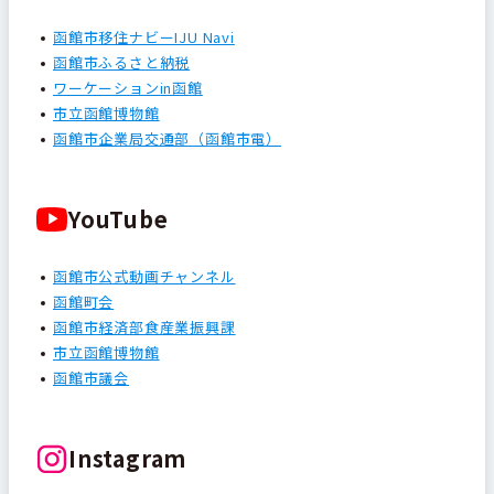
函館市移住ナビーIJU Navi
函館市ふるさと納税
ワーケーションin函館
市立函館博物館
函館市企業局交通部（函館市電）
YouTube
函館市公式動画チャンネル
函館町会
函館市経済部食産業振興課
市立函館博物館
函館市議会
Instagram