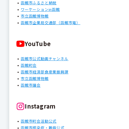
函館市ふるさと納税
ワーケーションin函館
市立函館博物館
函館市企業局交通部（函館市電）
YouTube
函館市公式動画チャンネル
函館町会
函館市経済部食産業振興課
市立函館博物館
函館市議会
Instagram
函館市町会活動公式
函館市感染症・難病公式