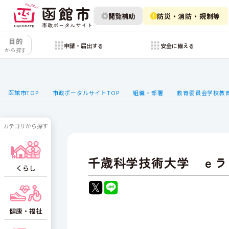
閲覧補助
防災・消防・規制等
目的
申請・届出する
安全に備える
から探す
函館市TOP
市政ポータルサイトTOP
組織・部署
教育委員会学校教
カテゴリから探す
千歳科学技術大学 ｅラ
くらし
健康・福祉