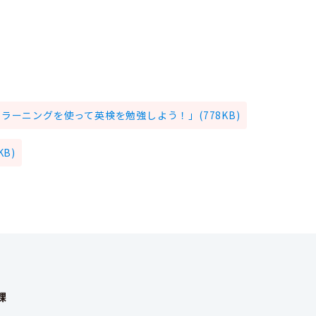
ーニングを使って英検を勉強しよう！」(778KB)
B)
課