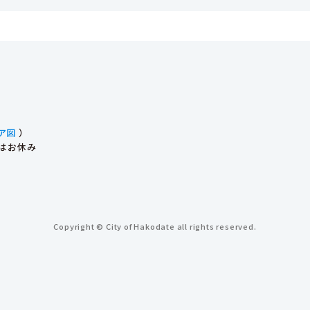
ア図
）
始はお休み
Copyright © City of Hakodate all rights reserved.