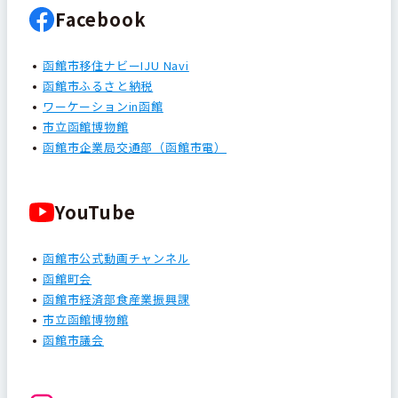
Facebook
函館市移住ナビーIJU Navi
函館市ふるさと納税
ワーケーションin函館
市立函館博物館
函館市企業局交通部（函館市電）
YouTube
函館市公式動画チャンネル
函館町会
函館市経済部食産業振興課
市立函館博物館
函館市議会