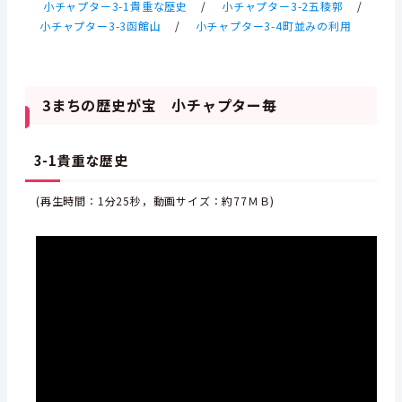
小チャプター3-1貴重な歴史
/
小チャプター3-2五稜郭
/
小チャプター3-3函館山
/
小チャプター3-4町並みの利用
3まちの歴史が宝 小チャプター毎
3-1貴重な歴史
(再生時間：1分25秒，動画サイズ：約77ＭＢ)