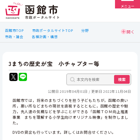
メニュー
函館市TOP
市政ポータルサイトTOP
分野
市政・議会
各種計画・構想
3まちの歴史が宝 小チャプター毎
検索
公開日 2019年04月01日
更新日 2022年11月04日
函館市では，将来のまちづくりを担う子どもたちが，函館の良い
所，悪い所などまちの現状を直視するとともに，函館の歴史や魅
力，先人達の気概などを学ぶことができる「函館ＴＯＭ向上推進
事業 まちを理解する小学生向けオリジナル映像」を制作しまし
た。
DVDの貸出も行っています。詳しくはお問合せください。