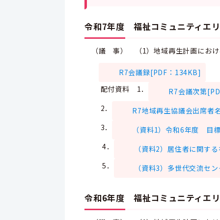
令和7年度 福祉コミュニティエリ
（議 事） （1）地域再生計画におけ
R7会議録[PDF：134KB]
配付資料
1．
R7会議次第[PDF
2．
R7地域再生協議会出席者名簿[
3．
（資料1）令和6年度 目標達
4．
（資料2）居住者に関する補
5．
（資料3）多世代交流センタ
令和6年度 福祉コミュニティエリ