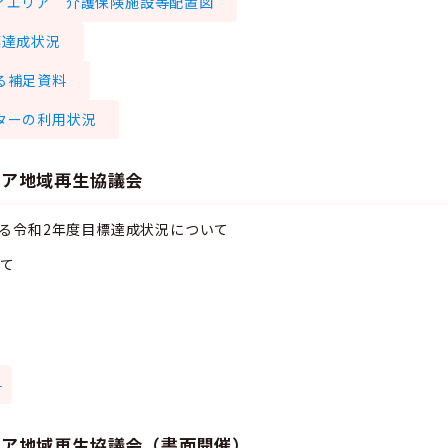
ィエリア 介護保険施設等配置図
標達成状況
る補足資料
ターの利用状況
リア地域再生協議会
る令和2年度目標達成状況について
いて
料
リア地域再生協議会（書面開催）