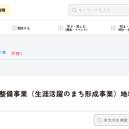
制等
学ぶ・楽しむ
知る
相談する
（講座・イベント）
（統計・
介護
整備事業（生涯活躍のまち形成事業）地