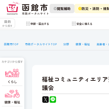
閲覧補助
防災・消防・規
目的
申請・届出する
安全に備える
から探す
函館市TOP
市政ポータルサイトTOP
分野
健康・福祉
高齢者・
カテゴリから探す
福祉コミュニティエリア
くらし
議会
健康・福祉