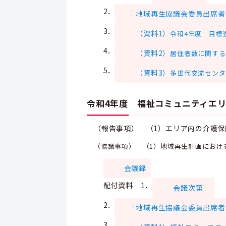
2．
地域再生協議会委員出席者
3．
（資料1）
令和4年度 目標
4．
（資料2）
居住者数に関する
5．
（資料3）
多世代交流センタ
令和4年度 福祉コミュニティエリ
（報告事項） （1）エリア内の介護
（協議事項） （1）地域再生計画におけ
会議録
配付資料
1．
会議次第
2．
地域再生協議会委員出席者
3．