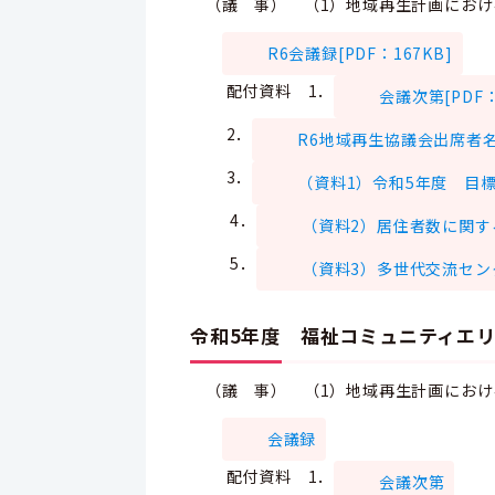
（議 事） （1）地域再生計画におけ
R6会議録[PDF：167KB]
配付資料
1．
会議次第[PDF：2
2．
R6地域再生協議会出席者名簿[
3．
（資料1）令和5年度 目標達
4．
（資料2）居住者数に関する補
5．
（資料3）多世代交流センタ
令和5年度 福祉コミュニティエリ
（議 事） （1）地域再生計画におけ
会議録
配付資料
1．
会議次第