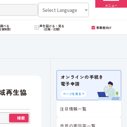
メニュー
・調べる
声を届ける・見る
事業者向け
支援制度）
（広報・広聴）
オンラインの手続き
電子申請
域再生協
ページを見る
注目情報一覧
検索
市民の声回答一覧