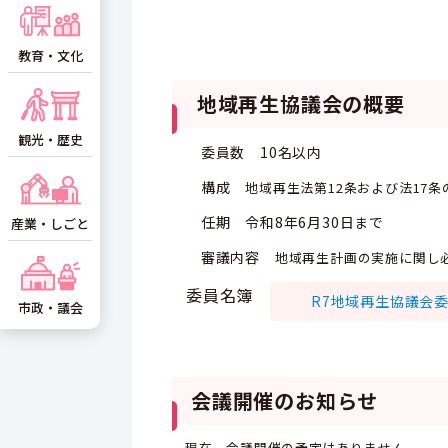
教育・文化
地域再生協議会の概要
観光・歴史
委員数 10名以内
構成
地域再生法第12条および法17条
任期 令和8年6月30日まで
産業・しごと
審議内容
地域再生計画の実施に関
委員名簿
R7地域再生協議会委員
市政・議会
会議開催のお知らせ
現在，会議開催の予定はありません。