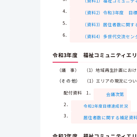
（資料1）福祉コミュニテ
4．
（資料2）令和3年度 目
5．
（資料3）居住者数に関す
6．
（資料4）多世代交流セン
令和3年度 福祉コミュニティエ
（議 事） （1）地域再生計画におけ
（そ の 他）
（1）エリアの現況につ
配付資料 1．
会議次第
2．
令和2年度目標達成状況
3．
居住者数に関する補足資
令和2年度 福祉コミュニティエ