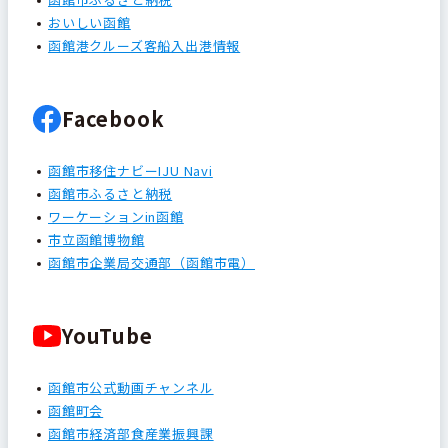
おいしい函館
函館港クルーズ客船入出港情報
Facebook
函館市移住ナビーIJU Navi
函館市ふるさと納税
ワーケーションin函館
市立函館博物館
函館市企業局交通部（函館市電）
YouTube
函館市公式動画チャンネル
函館町会
函館市経済部食産業振興課